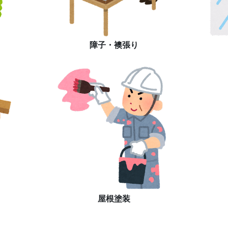
障子・襖張り
屋根塗装